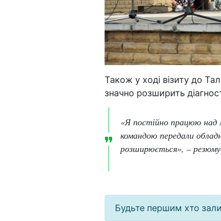
Також у ході візиту до Та
значно розширить діагнос
«Я постійно працюю над м
командою передали обладн
розширюється», – резюму
Будьте першим хто зал