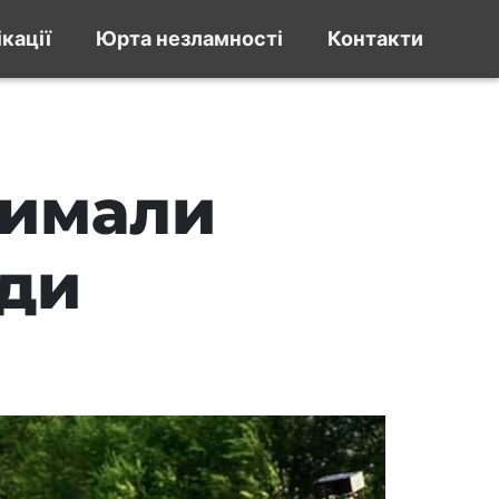
кації
Юрта незламності
Контакти
римали
ади