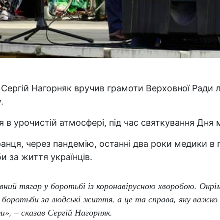
 Сергій Нагорняк вручив грамоти Верховної Ради 
.
я в урочистій атмосфері, під час святкування Дня м
анця, через пандемію, останні два роки медики в 
и за життя українців.
овний тягар у боротьбі із коронавірусною хворобою. Окрі
 боротьби за людські життя, а це та справа, яку важко п
и», – сказав Сергій Нагорняк.