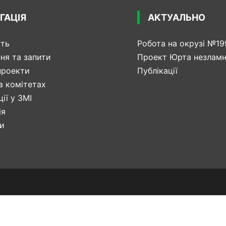
ГАЦІЯ
АКТУАЛЬНО
сть
Робота на окрузі №19
ня та запити
Проект Юрта незламн
проекти
Публікації
в комітетах
ії у ЗМІ
ія
и