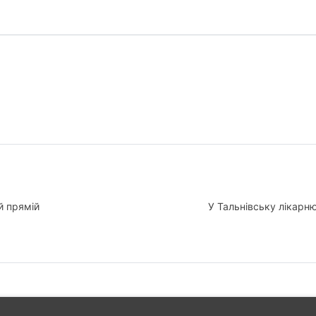
й прямій
У Тальнівську лікарн