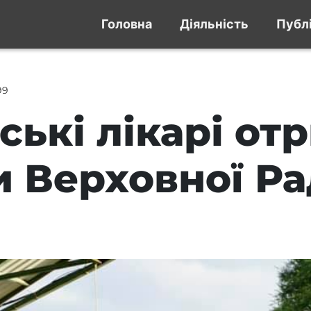
Головна
Діяльність
Публі
99
ські лікарі от
и Верховної Р