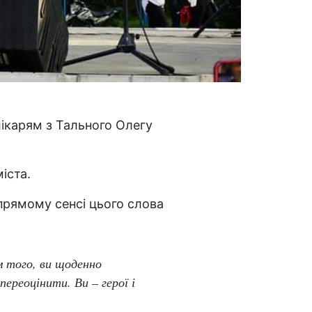
лікарям з Тального Олегу
іста.
прямому сенсі цього слова
м того, ви щоденно
ереоцінити. Ви – герої і