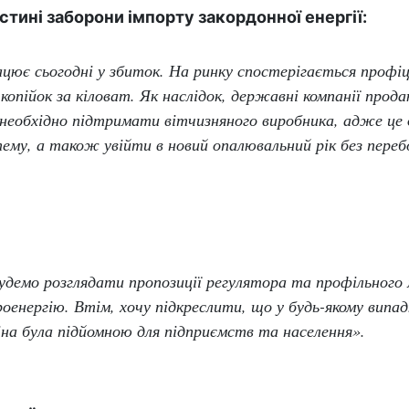
тині заборони імпорту закордонної енергії:
цює сьогодні у збиток. На ринку спостерігається профіц
 копійок за кіловат. Як наслідок, державні компанії про
 необхідно підтримати вітчизняного виробника, адже це
ему, а також увійти в новий опалювальний рік без перебо
будемо розглядати пропозиції регулятора та профільного
роенергію. Втім, хочу підкреслити, що у будь-якому випа
іна була підйомною для підприємств та населення».