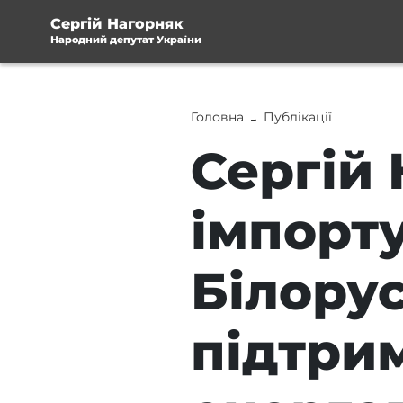
Сергій Нагорняк
Народний депутат України
Головна
Публікації
→
Сергій
імпорту
Білорус
підтри