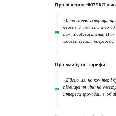
Про рішення НКРЄКП в час
«Вітчизняна генерація пра
через що ціна впала до 60
ніж її собівартість. Нам
модернізувати енергосист
Про майбутні тарифи:
«Дійсно, ми на комітеті 
підвищення ціни на елект
інтереси громадян, щоб ц