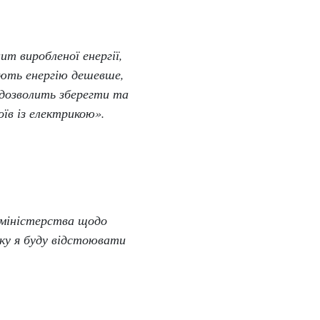
ит виробленої енергії,
дають енергію дешевше,
 дозволить зберегти та
їв із електрикою».
 міністерства щодо
дку я буду відстоювати