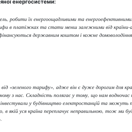
няної енергосистеми:
ель, робити їх енергоощадливими та енергоефективними
ифи в платіжках та стати менш залежними від країни-а
 фінансуються державним коштом і кожне домоволодінн
ід «зеленого тарифу», адже він є дуже дорогим для країн
му з нас. Складність полягає у тому, що нам водночас 
е інвестували у будівництво електростанцій та можуть 
, в якій уся країна переплачує неправильною, тож ми б
.