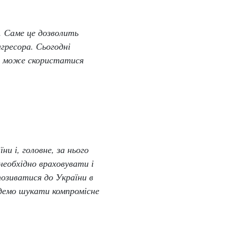
. Саме це дозволить
гресора. Сьогодні
я може скористатися
и і, головне, за нього
необхідно враховувати і
позиватися до України в
удемо шукати компромісне