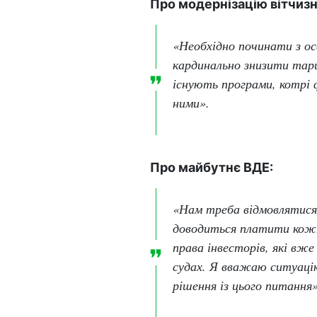
Про модернізацію вітчиз
«Необхідно починати з ос
кардинально знизити тар
існують програми, котрі
ними».
Про майбутнє ВДЕ:
«Нам треба відмовлятися в
доводиться платити кожно
права інвесторів, які вж
судах. Я вважаю ситуацію
рішення із цього питання»