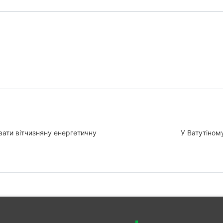
ати вітчизняну енергетичну
У Ватутіном