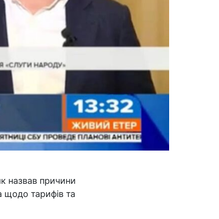
як назвав причини
а щодо тарифів та