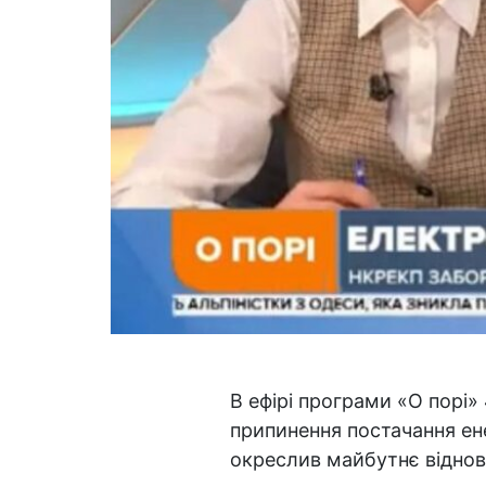
В ефірі програми «О порі»
припинення постачання ене
окреслив майбутнє віднов