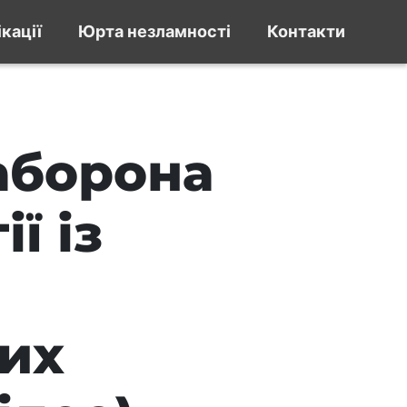
кації
Юрта незламності
Контакти
аборона
ї із
них