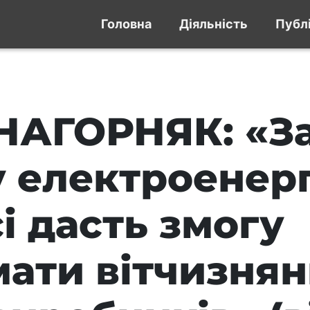
Головна
Діяльність
Публі
 НАГОРНЯК: «З
 електроенергі
і дасть змогу
мати вітчизня