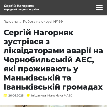
Сергій Нагорняк
Народний депутат України
Головна
Робота на окрузі №199
→
Сергій Нагорняк
зустрівся з
ліквідаторами аварії на
Чорнобильській АЕС,
які проживають у
Маньківській та
Іваньківській громадах
26.06.2025
Ініціативи
,
Маньківка
,
ЧАЕС