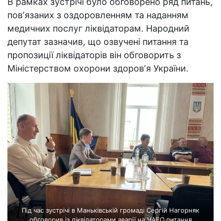
В рамках зустрічі було обговорено ряд питань,
повʼязаних з оздоровленням та наданням
медичних послуг ліквідаторам. Народний
депутат зазначив, що озвучені питання та
пропозиції ліквідаторів він обговорить з
Міністерством охорони здоровʼя України.
Під час зустрічі в Маньківській громаді Сергій Нагорняк
обговорив із ліквідаторами аварії на ЧАЕС питання