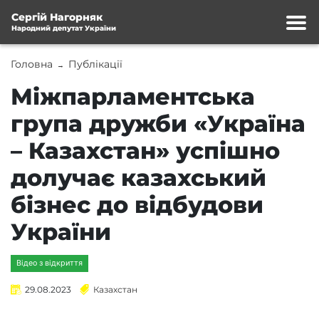
Сергій Нагорняк
Народний депутат України
Головна
Публікації
→
Міжпарламентська
група дружби «Україна
– Казахстан» успішно
долучає казахський
бізнес до відбудови
України
Відео з відкриття
29.08.2023
Казахстан