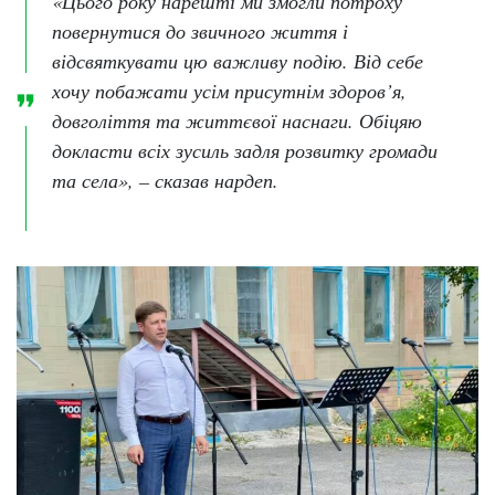
«Цього року нарешті ми змогли потроху
повернутися до звичного життя і
відсвяткувати цю важливу подію. Від себе
хочу побажати усім присутнім здоров’я,
довголіття та життєвої наснаги. Обіцяю
докласти всіх зусиль задля розвитку громади
та села», – сказав нардеп.