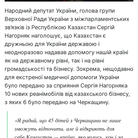
Народний депутат України, голова групи
Верховної Ради України з міжпарламентських
зв’язків із Республікою Казахстан Сергій
Нагорняк наголошує, що Казахстан є
дружньою для України державою і
неодноразово надавав допомогу нашій країні
як на державному рівні, так і на рівні
громадськості та бізнесу. Зокрема, нещодавно
для екстреної медичної допомоги України
було передано за сприяння Сергія Нагорняка
10 нових реанімобілів від казахського бізнесу,
з яких 6 було передано на Черкащину.
«Я радий, що 45 дітей з Черкащини не лише
зможуть відпочити, але й відкриють для
себе Казахстан — країну, яка колись, хоч і за