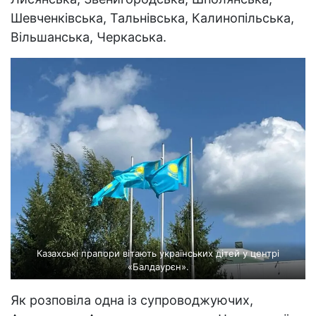
Шевченківська, Тальнівська, Калинопільська,
Вільшанська, Черкаська.
Казахські прапори вітають українських дітей у центрі
«Балдаурєн».
Як розповіла одна із супроводжуючих,