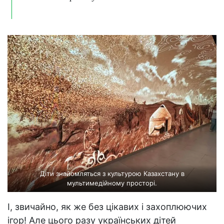
Діти знайомляться з культурою Казахстану в
мультимедійному просторі.
І, звичайно, як же без цікавих і захоплюючих
ігор! Але цього разу українських дітей