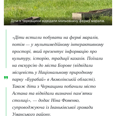
Діти з Черкащини відвідали мальовничу ферму маралів.
«Діти встигли побувати на фермі маралів,
потім — у мультимедійному інтерактивному
просторі, який презентує інформацію про
культуру, історію, традиції казахів. Поїхали
на екскурсію до міста Борове (відвідали
місцевість у Національному природному
парку «Бурабай» в Акмолінській області).
Також діти з Черкащини побачили місто
Астана та відвідали визначні пам’ятки
столиці», — додає Ніна Фоменко,
супроводжуюча із Іваньківської громади
Уманського району.